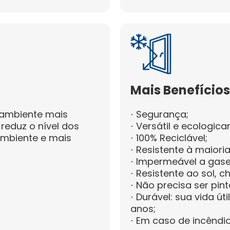
Mais Benefício
 ambiente mais
⋅ Segurança;
 reduz o nível dos
⋅ Versátil e ecologic
ambiente e mais
⋅ 100% Reciclável;
⋅ Resistente à maiori
⋅ Impermeável a gases
⋅ Resistente ao sol, c
⋅ Não precisa ser pin
⋅ Durável: sua vida ú
anos;
⋅ Em caso de incêndi