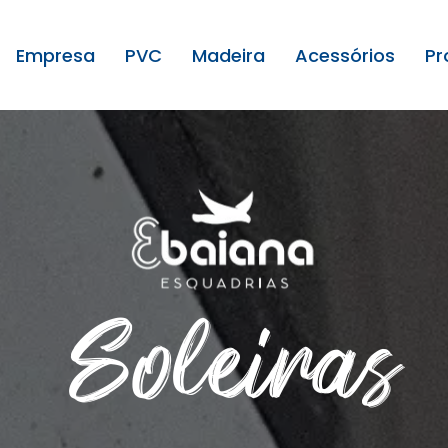
Empresa
PVC
Madeira
Acessórios
Pr
Janelas
Janelas
Fechaduras
Projetos
Portas
Portas
Puxadores
Projetos 
Produção PVC
Produção Madeira
Soleiras
Ripados e Lambris de Madeira
Vidros
Soleiras