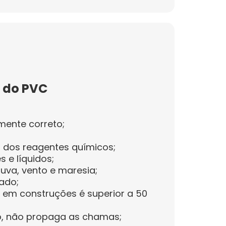
s do PVC
amente correto;
a dos reagentes químicos;
 e líquidos;
huva, vento e maresia;
tado;
til em construções é superior a 50
o, não propaga as chamas;